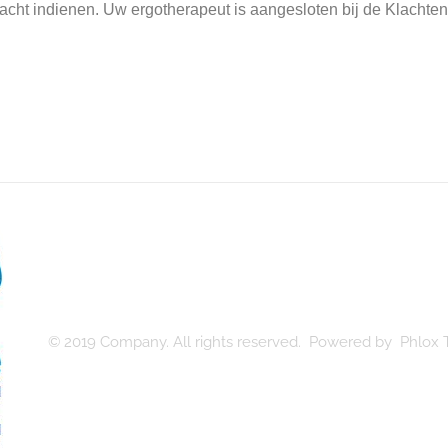
lacht indienen. Uw ergotherapeut is aangesloten bij de Klachten
© 2019 Company. All rights reserved. Powered by Phlox